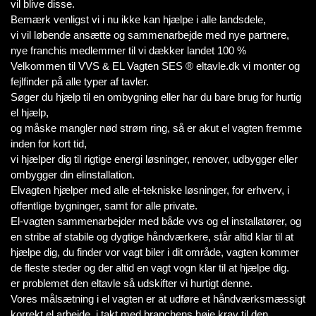
vil blive disse.
Bemærk venligst vi i nu ikke kan hjælpe i alle landsdele,
vi vil løbende ansætte og sammenarbejde med nye partnere,
nye franchis medlemmer til vi dækker landet 100 %
Velkommen til VVS & EL Vagten SES ® eltavle.dk vi monter og
fejlfinder på alle typer af tavler.
Søger du hjælp til en ombygning eller har du bare brug for hurtig
el hjælp,
og måske mangler nød strøm ring, så er akut el vagten fremme
inden for kort tid,
vi hjælper dig til rigtige energi løsninger, renover, udbygger eller
ombygger din elinstallation.
Elvagten hjælper med alle el-tekniske løsninger, for erhverv, i
offentlige bygninger, samt for alle private.
El-vagten sammenarbejder med både vvs og el installatører, og
en stribe af stabile og dygtige håndværkere, står altid klar til at
hjælpe dig, du finder vor vagt biler i dit område, vagten kommer
de fleste steder og der altid en vagt vogn klar til at hjælpe dig.
er problemet den eltavle så udskifter vi hurtigt denne.
Vores målsætning i el vagten er at udføre et håndværksmæssigt
korrekt el arbejde, i takt med branchens høje krav til den