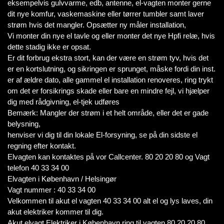
eksempelvis gulvvarme, edb, antenne, el-vagten monter gerne
dit nye komfur, vaskemaskine eller tørrer tumbler samt laver
strøm hvis det mangler. Opsætter ny måler installation,
Vi monter din nye el tavle og eller monter det nye Hpfi relæ, hvis
dette stadig ikke er opsat.
Er dit forbrug ekstra stort, kan der være en strøm tyv, hvis det
er en kortslutning, og sikringen er sprunget, måske fordi din inst.
er af ældre dato, alle gammel el installation renoveres, ring trykt
om det er forsikrings skade eller bare en mindre fejl, vi hjælper
dig med rådgivning, el-tjek udføres
Bemærk: Mangler der strøm i et helt område, eller det er gade
belysning,
henviser vi dig til din lokale El-forsyning, se på din sidste el
regning efter kontakt.
Elvagten kan kontaktes på vor Callcenter. 80 20 20 80 og Vagt
telefon 40 33 34 00
Elvagten i København / Helsingør
Vagt nummer : 40 33 34 00
Velkommen til akut el vagten 40 33 34 00 alt el og lys laves, din
akut elektriker kommer til dig.
Akut elvagt Elektriker i København ring til vagten 80 20 20 80