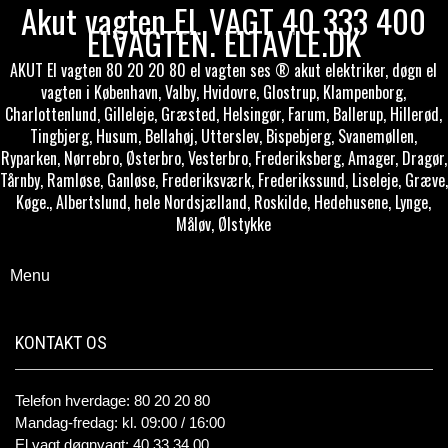
Akut vagten EL VAGT 40 333 400
ELVAGTEN. ELTAVLE.DK
AKUT El vagten 80 20 20 80 el vagten ses ® akut elektriker, døgn el
vagten i København, Valby, Hvidovre, Glostrup, Klampenborg,
Charlottenlund, Gilleleje, Græsted, Helsingør, Farum, Ballerup, Hillerød,
Tingbjerg, Husum, Bellahøj, Utterslev, Bispebjerg, Svanemøllen,
Ryparken, Nørrebro, Østerbro, Vesterbro, Frederiksberg, Amager, Dragør,
Tårnby, Ramløse, Ganløse, Frederiksværk, Frederikssund, Liseleje, Græve,
Køge., Albertslund, hele Nordsjælland, Roskilde, Hedehusene, Lynge,
Måløv, Ølstykke
Menu
KONTAKT OS
Telefon hverdage: 80 20 20 80
Mandag-fredag: kl. 09:00 / 16:00
El vagt døgnvagt: 40 33 34 00